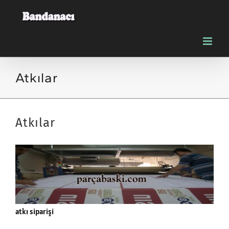
Skip
to
content
Atkılar
Atkılar
atkı siparişi