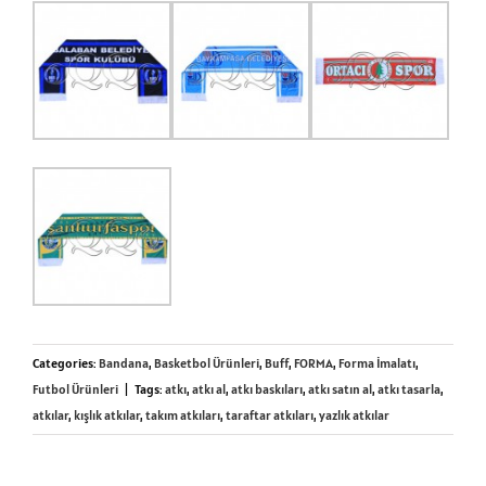
Categories:
Bandana
,
Basketbol Ürünleri
,
Buff
,
FORMA
,
Forma İmalatı
,
Futbol Ürünleri
|
Tags:
atkı
,
atkı al
,
atkı baskıları
,
atkı satın al
,
atkı tasarla
,
atkılar
,
kışlık atkılar
,
takım atkıları
,
taraftar atkıları
,
yazlık atkılar