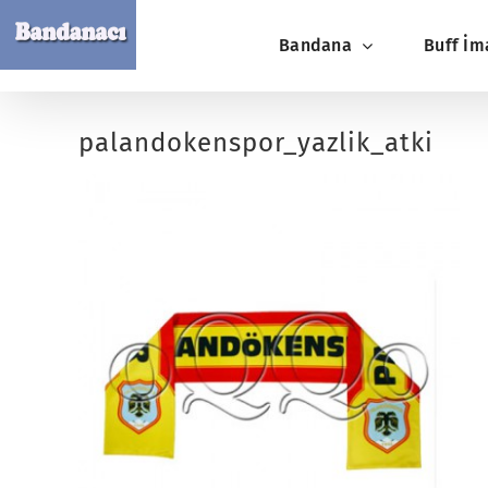
Skip
Bandana
Buff İm
to
content
palandokenspor_yazlik_atki