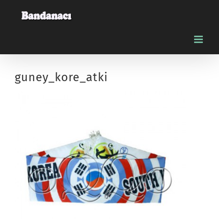
Skip
to
content
guney_kore_atki