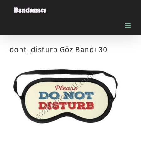
Skip
to
content
dont_disturb Göz Bandı 30