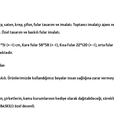
rp, saten, krep, şifon, fular tasarım ve imalatı. Toptancı imalatçı ajans v
ı. Özel tasarım ve baskılı fular imalatı.
1*51 (+-1) cm, Kare fular 58*58 (+-1), Kısa Fular 22*120 (+-1), orta fula
ektedir.
dan
askılı. Ürünlerimizde kullandığımız boyalar insan sağlığına zarar verme
rin, şirketlerin, kamu kurumlarının hediye olarak dağıtabileceği, sürekli
ASKILI) özel desenli.