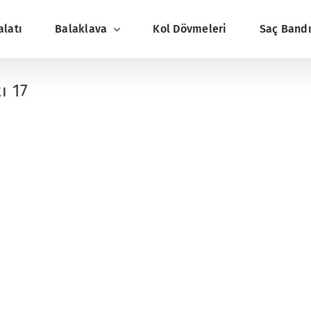
alatı
Balaklava
Kol Dövmeleri
Saç Band
ı 17