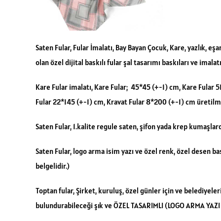
Saten Fular, Fular İmalatı, Bay Bayan Çocuk, Kare, yazlık, eşa
olan özel dijital baskılı fular şal tasarımı baskıları ve imalat
Kare Fular imalatı, Kare Fular; 45*45 (+-1) cm, Kare Fular 5
Fular 22*145 (+-1) cm, Kravat Fular 8*200 (+-1) cm üretilm
Saten Fular, 1.kalite regule saten, şifon yada krep kumaşlar
Saten Fular, logo arma isim yazı ve özel renk, özel desen b
belgelidir.)
Toptan fular, Şirket, kuruluş, özel günler için ve belediyele
bulundurabileceği şık ve ÖZEL TASARIMLI (LOGO ARMA YAZI B