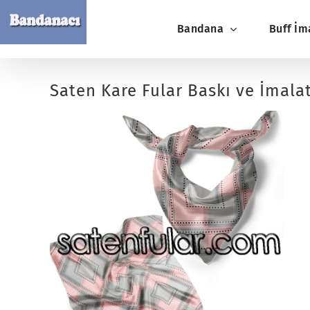
Skip
Bandana
Buff İm
to
content
Saten Kare Fular Baskı ve İmalat