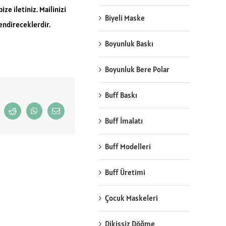
ze iletiniz. Mailinizi
Biyeli Maske
endireceklerdir.
Boyunluk Baskı
Boyunluk Bere Polar
Buff Baskı
Reddit
WhatsApp
Email
Buff İmalatı
Buff Modelleri
Buff Üretimi
Çocuk Maskeleri
Dikişsiz Döğme