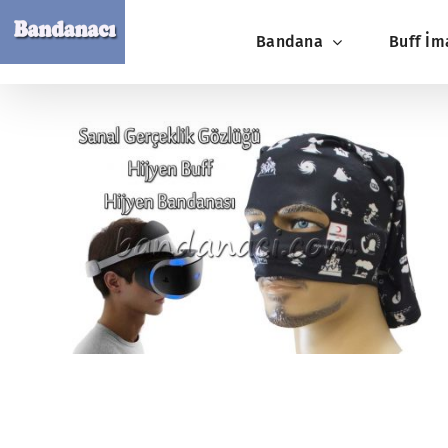
Skip
Bandana
Buff İm
to
content