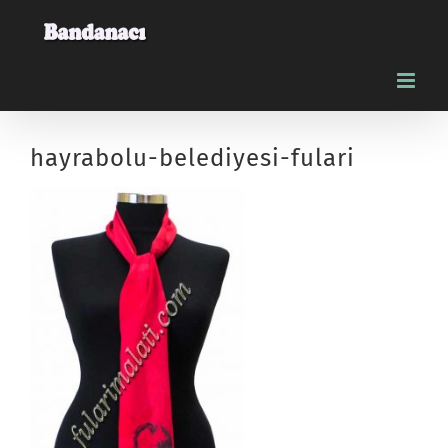
Skip
to
content
hayrabolu-belediyesi-fulari