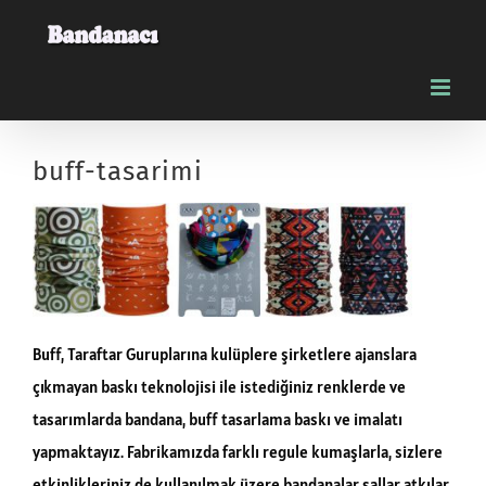
Skip
to
content
buff-tasarimi
Buff, Taraftar Guruplarına kulüplere şirketlere ajanslara
çıkmayan baskı teknolojisi ile istediğiniz renklerde ve
tasarımlarda bandana, buff tasarlama baskı ve imalatı
yapmaktayız. Fabrikamızda farklı regule kumaşlarla, sizlere
etkinlikleriniz de kullanılmak üzere bandanalar şallar atkılar